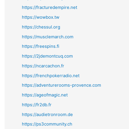
https://fracturedempire.net
https://wowbox.tw
https://chessul.org
https://musclemarch.com
https://freespins.fi
https://2jdemontcuq.com
https://ncarcachon.fr
https://frenchpokerradio.net
https://adventurerooms-provence.com
https://ageofmagic.net
https://fr2db.fr
https://audietronroom.de
https://ps3community.ch