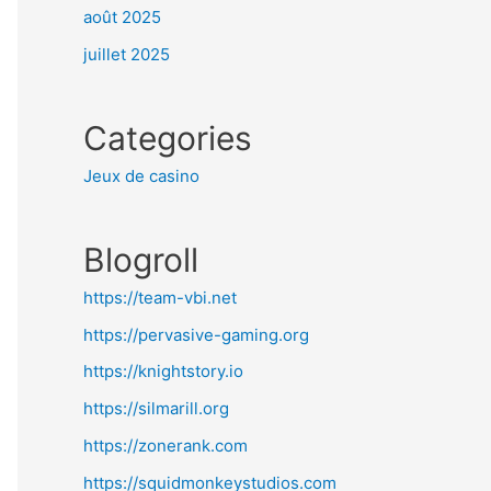
août 2025
juillet 2025
Categories
Jeux de casino
Blogroll
https://team-vbi.net
https://pervasive-gaming.org
https://knightstory.io
https://silmarill.org
https://zonerank.com
https://squidmonkeystudios.com