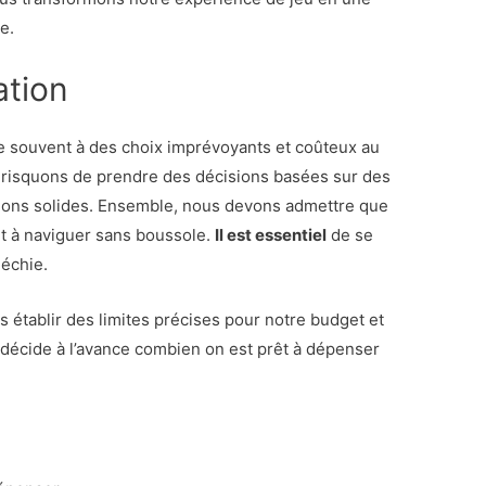
e.
ation
souvent à des choix imprévoyants et coûteux au
s risquons de prendre des décisions basées sur des
tions solides. Ensemble, nous devons admettre que
ut à naviguer sans boussole.
Il est essentiel
de se
léchie.
 établir des limites précises pour notre budget et
n décide à l’avance combien on est prêt à dépenser