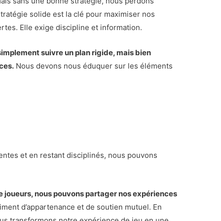
mais sans une bonne stratégie, nous perdons
tratégie solide est la clé pour maximiser nos
es. Elle exige discipline et information.
simplement suivre un plan rigide, mais bien
ces.
Nous devons nous éduquer sur les éléments
ntes et en restant disciplinés, nous pouvons
.
 joueurs, nous pouvons partager nos expériences
iment d’appartenance et de soutien mutuel. En
us transformons notre expérience de jeu en une