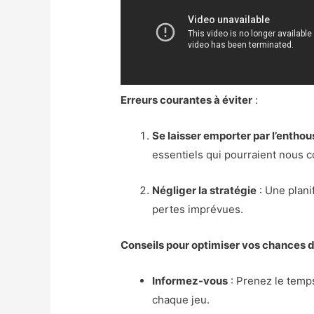
Erreurs courantes à éviter
:
Se laisser emporter par l’entho
essentiels qui pourraient nous c
Négliger la stratégie
: Une plani
pertes imprévues.
Conseils pour optimiser vos chances d
Informez-vous
: Prenez le temps
chaque jeu.