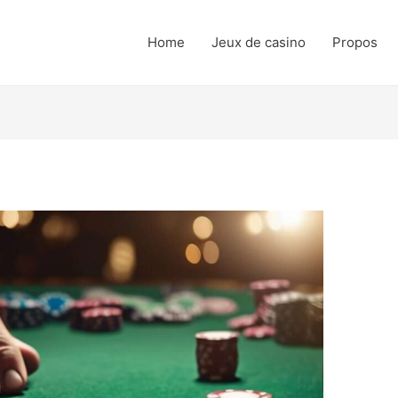
Home
Jeux de casino
Propos