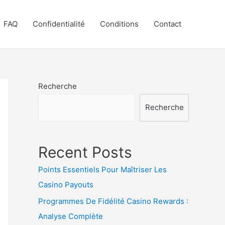
FAQ
Confidentialité
Conditions
Contact
Recherche
Recherche
Recent Posts
Points Essentiels Pour Maîtriser Les
Casino Payouts
Programmes De Fidélité Casino Rewards :
Analyse Complète