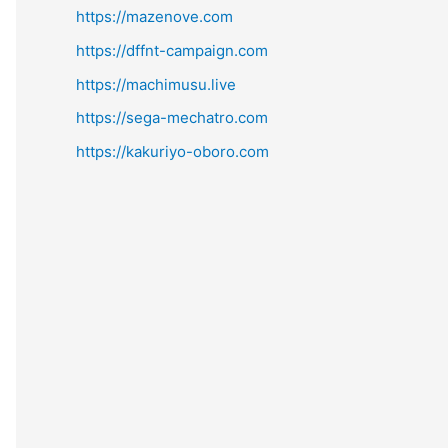
https://mazenove.com
https://dffnt-campaign.com
https://machimusu.live
https://sega-mechatro.com
https://kakuriyo-oboro.com