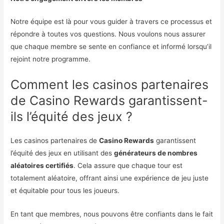
Notre équipe est là pour vous guider à travers ce processus et
répondre à toutes vos questions. Nous voulons nous assurer
que chaque membre se sente en confiance et informé lorsqu’il
rejoint notre programme.
Comment les casinos partenaires
de Casino Rewards garantissent-
ils l’équité des jeux ?
Les casinos partenaires de
Casino Rewards
garantissent
l’équité des jeux en utilisant des
générateurs de nombres
aléatoires certifiés
. Cela assure que chaque tour est
totalement aléatoire, offrant ainsi une expérience de jeu juste
et équitable pour tous les joueurs.
En tant que membres, nous pouvons être confiants dans le fait