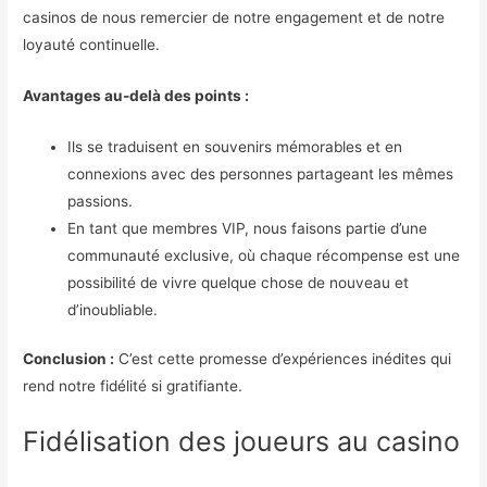
casinos de nous remercier de notre engagement et de notre
loyauté continuelle.
Avantages au-delà des points :
Ils se traduisent en souvenirs mémorables et en
connexions avec des personnes partageant les mêmes
passions.
En tant que membres VIP, nous faisons partie d’une
communauté exclusive, où chaque récompense est une
possibilité de vivre quelque chose de nouveau et
d’inoubliable.
Conclusion :
C’est cette promesse d’expériences inédites qui
rend notre fidélité si gratifiante.
Fidélisation des joueurs au casino