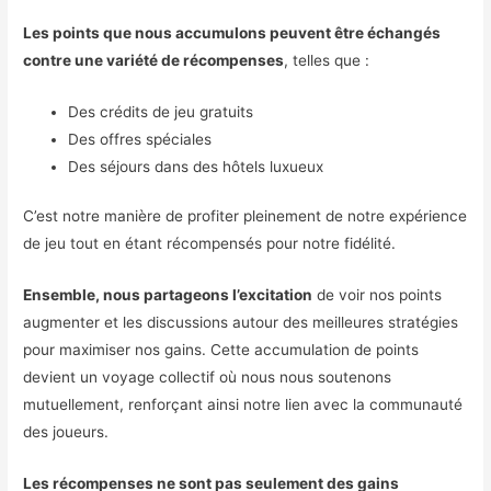
Les points que nous accumulons peuvent être échangés
contre une variété de récompenses
, telles que :
Des crédits de jeu gratuits
Des offres spéciales
Des séjours dans des hôtels luxueux
C’est notre manière de profiter pleinement de notre expérience
de jeu tout en étant récompensés pour notre fidélité.
Ensemble, nous partageons l’excitation
de voir nos points
augmenter et les discussions autour des meilleures stratégies
pour maximiser nos gains. Cette accumulation de points
devient un voyage collectif où nous nous soutenons
mutuellement, renforçant ainsi notre lien avec la communauté
des joueurs.
Les récompenses ne sont pas seulement des gains