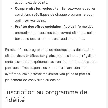
accumulez de points.
Comprendre les règles :
Familiarisez-vous avec les
conditions spécifiques de chaque programme pour
optimiser vos gains.
Profiter des offres spéciales :
Restez informé des
promotions temporaires qui peuvent offrir des points
bonus ou des récompenses supplémentaires.
En résumé, les programmes de récompenses des casinos
offrent
des bénéfices tangibles
pour les joueurs réguliers,
enrichissant leur expérience tout en leur permettant de tirer
parti des offres disponibles. En comprenant bien ces
systèmes, vous pouvez maximiser vos gains et profiter
pleinement de vos visites au casino.
Inscription au programme de
fidélité