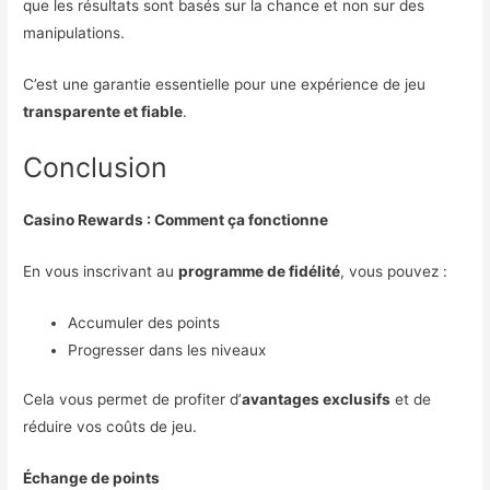
que les résultats sont basés sur la chance et non sur des
manipulations.
C’est une garantie essentielle pour une expérience de jeu
transparente et fiable
.
Conclusion
Casino Rewards : Comment ça fonctionne
En vous inscrivant au
programme de fidélité
, vous pouvez :
Accumuler des points
Progresser dans les niveaux
Cela vous permet de profiter d’
avantages exclusifs
et de
réduire vos coûts de jeu.
Échange de points