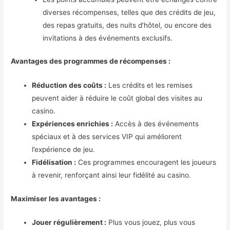
diverses récompenses, telles que des crédits de jeu,
des repas gratuits, des nuits d’hôtel, ou encore des
invitations à des événements exclusifs.
Avantages des programmes de récompenses :
Réduction des coûts :
Les crédits et les remises
peuvent aider à réduire le coût global des visites au
casino.
Expériences enrichies :
Accès à des événements
spéciaux et à des services VIP qui améliorent
l’expérience de jeu.
Fidélisation :
Ces programmes encouragent les joueurs
à revenir, renforçant ainsi leur fidélité au casino.
Maximiser les avantages :
Jouer régulièrement :
Plus vous jouez, plus vous