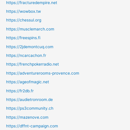
https://fracturedempire.net
https://wowbox.tw
https://chessul.org
https://musclemarch.com
https://freespins.fi
https://2jdemontcuq.com
https://ncarcachon.fr
https://frenchpokerradio.net
https://adventurerooms-provence.com
https://ageofmagic.net
https://fr2db.fr
https://audietronroom.de
https://ps3community.ch
https://mazenove.com
https://dffnt-campaign.com