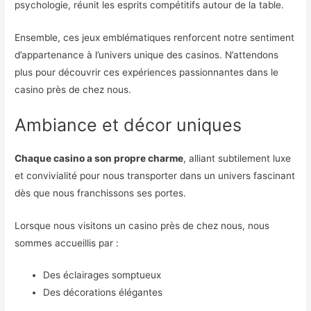
psychologie, réunit les esprits compétitifs autour de la table.
Ensemble, ces jeux emblématiques renforcent notre sentiment
d’appartenance à l’univers unique des casinos. N’attendons
plus pour découvrir ces expériences passionnantes dans le
casino près de chez nous.
Ambiance et décor uniques
Chaque casino a son propre charme
, alliant subtilement luxe
et convivialité pour nous transporter dans un univers fascinant
dès que nous franchissons ses portes.
Lorsque nous visitons un casino près de chez nous, nous
sommes accueillis par :
Des éclairages somptueux
Des décorations élégantes