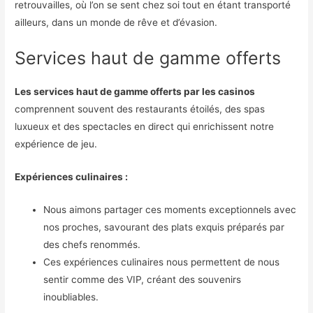
retrouvailles, où l’on se sent chez soi tout en étant transporté
ailleurs, dans un monde de rêve et d’évasion.
Services haut de gamme offerts
Les services haut de gamme offerts par les casinos
comprennent souvent des restaurants étoilés, des spas
luxueux et des spectacles en direct qui enrichissent notre
expérience de jeu.
Expériences culinaires :
Nous aimons partager ces moments exceptionnels avec
nos proches, savourant des plats exquis préparés par
des chefs renommés.
Ces expériences culinaires nous permettent de nous
sentir comme des VIP, créant des souvenirs
inoubliables.