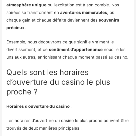
atmosphère unique
où l’excitation est à son comble. Nos
soirées se transforment en
aventures mémorables
, où
chaque gain et chaque défaite deviennent des
souvenirs
précieux
.
Ensemble, nous découvrons ce que signifie vraiment le
divertissement, et ce
sentiment d’appartenance
nous lie les
uns aux autres, enrichissant chaque moment passé au casino.
Quels sont les horaires
d’ouverture du casino le plus
proche ?
Horaires d’ouverture du casino :
Les horaires d’ouverture du casino le plus proche peuvent être
trouvés de deux manières principales :