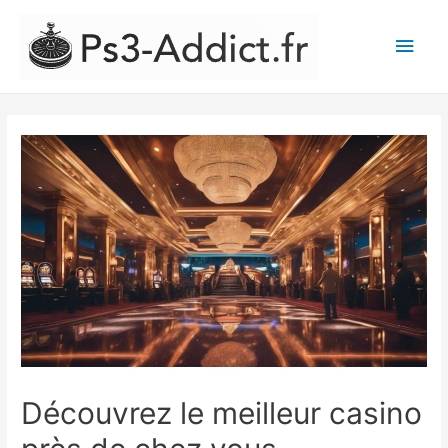
Main
Men
Découvrez le meilleur casino