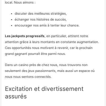
local. Nous aimons :
discuter des meilleures stratégies,
échanger nos histoires de succès,
encourager nos amis à tenter leur chance.
Les jackpots progressifs
, en particulier, attirent notre
attention grâce à leurs montants en constante augmentation.
Ces opportunités nous motivent à revenir, car le prochain
grand gagnant pourrait être parmi nous.
Dans un casino près de chez nous, nous trouvons non
seulement des jeux passionnants, mais aussi un espace où
nous nous sentons connectés.
Excitation et divertissement
assurés