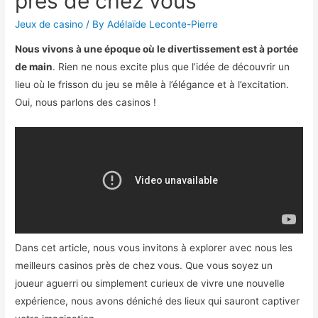
près de chez vous
Jeux de casino
/ By
Adélaïde Leconte-Pierre
Nous vivons à une époque où le divertissement est à portée
de main
. Rien ne nous excite plus que l’idée de découvrir un
lieu où le frisson du jeu se mêle à l’élégance et à l’excitation.
Oui, nous parlons des casinos !
Dans cet article, nous vous invitons à explorer avec nous les
meilleurs casinos près de chez vous. Que vous soyez un
joueur aguerri ou simplement curieux de vivre une nouvelle
expérience, nous avons déniché des lieux qui sauront captiver